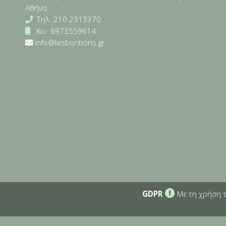
Αθήνα
Τηλ.
210 2313370
Κιν.
6973559614
info@lesbonbons.gr
GDPR
Με τη χρήση τ