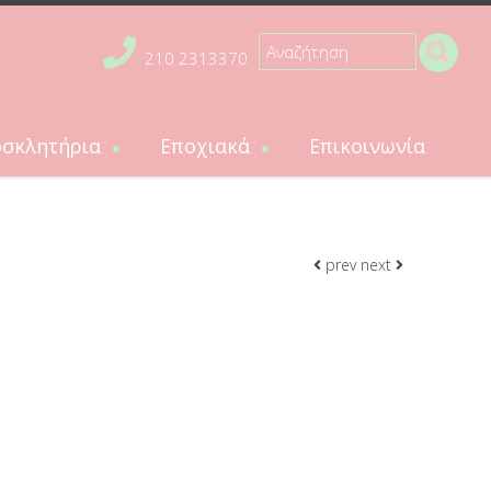
210 2313370
σκλητήρια
Εποχιακά
Επικοινωνία
ήρια
Εποχιακά
ητήρια βάπτισης
Πασχαλινές λαμπάδες
κλητήρια γάμου
prev
next