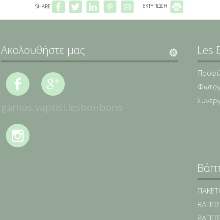
SHARE
ΕΚΤΥΠΩΣΗ
Ακολουθήστε μας
Les 
Προφί
Φωτογ
Συνερ
gamos.vaptisi.lesbonbons
Βάπ
ΠΑΚΕΤΟ
ΒΑΠΤΙΣ
ΒΑΠΤΙΣ