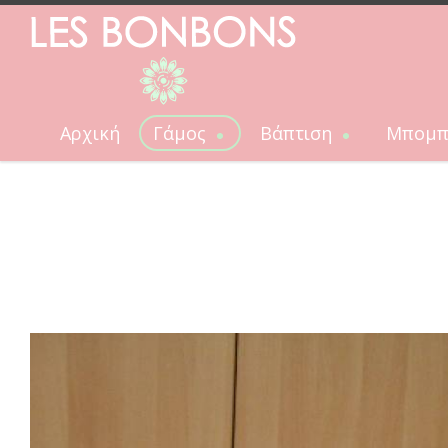
Αρχική
Γάμος
Βάπτιση
Μπομπ
Γάμος
Βάπτιση
Μπομπονιέρα
Νυφικές ανθοδέσμες
ΠΑΚΕΤΟ ΒΑΠΤΙΣΗΣ ΓΙΑ ΚΟΡΙΤΣΙΑ
Μπομπονι
Αξεσουάρ γάμου
ΒΑΠΤΙΣΤΙΚΑ ΡΟΥΧΑ ΓΙΑ ΑΓΟΡΙΑ
Μπομπονιέ
Λαμπάδες γάμου
ΒΑΠΤΙΣΤΙΚΑ ΡΟΥΧΑ ΓΙΑ ΚΟΡΙΤΣΙΑ
Μπομπονιέρ
Στολισμός αυτοκινήτου
Πακέτο βάπτισης για αγόρια
Μαρτυρικά
ΠΟΔΙΕΣ ΝΟΝΩΝ
ΕΥΧΟΛΟΓΙΑ