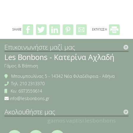
ΣΤΟΛΙΣΜΟΣ ΚΟΛΥΜΠΗΘΡΑΣ
Εποχιακά
Προσκλητήρια βάπτισης
Μαρτυρικά
Επικοινωνία
Πασχαλινές λαμπάδες
Προσκλητήρια γάμου
ΠΟΔΙΕΣ ΝΟΝΩΝ
ΚΟΡΙΤΣΙ
ΕΥΧΟΛΟΓΙΑ
SHARE
ΕΚΤΥΠΩΣΗ
Επικοινωνήστε μαζί μας
Les Bonbons - Κατερίνα Αχλαδή
Γάμος & Βάπτιση
Μπουμπουλίνας 5 - 14342 Νέα Φιλαδέλφεια - Αθήνα
Τηλ.
210 2313370
Κιν.
6973559614
info@lesbonbons.gr
Ακολουθήστε μας
gamos.vaptisi.lesbonbons