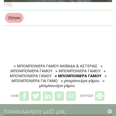
ΣΤΟΛΙΣΜΟΣ ΚΟΛΥΜΠΗΘΡΑΣ
Εποχιακά
Προσκλητήρια βάπτισης
Μαρτυρικά
Επικοινωνία
Γ55
Πασχαλινές λαμπάδες
Προσκλητήρια γάμου
ΠΟΔΙΕΣ ΝΟΝΩΝ
ΚΟΡΙΤΣΙ
Ζήτηση
ΕΥΧΟΛΟΓΙΑ
» ΜΠΟΜΠΟΝΙΕΡΑ ΓΑΜΟΥ ΑΧΙΒΑΔΑ & ΑΣΤΕΡΙΑΣ
»
ΜΠΟΜΠΟΝΙΕΡΑ ΓΑΜΟΥ
» ΜΠΟΜΠΟΝΙΕΡΑ ΓΑΜΟΥ
»
ΜΠΟΜΠΟΝΙΕΡΑ ΓΑΜΟΥ
» ΜΠΟΜΠΟΝΙΕΡΑ ΓΑΜΟΥ
»
ΜΠΟΜΠΟΝΙΕΡΑ ΓΙΑ ΓΑΜΟ
» μπομπονιέρα γάμου
»
μπομπονιέρα γάμου
SHARE
ΕΚΤΥΠΩΣΗ
Επικοινωνήστε μαζί μας