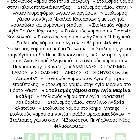
» Στολισμός γάμου στο κτήμα Ερωφίλη
» Στολισμός γάμου
στην Παλαιοπαναγιά Κάντζας
» Στολισμός γάμου στον Ι.Ν
Αγίων Μυροφόρων ,Αγίων Αναργύρων.
» Στολισμός
γάμου στον Άγιο Νικόλαο Καισαριανής με τεχνητά
λουλούδια και ρομαντική διάθεση!
» Στολισμός γάμου
Αγία Τριάδα Κηφισιάς
» Στολισμός γάμου στην Παναγία
Χελιδονού
» Στολισμός γάμου στην Αγ.Σοφία Ν.Ψυχικού
» Στολισμός γάμου στην Αγία Φιλοθέη στη Φιλοθέη
»
Στολισμός γάμου στο κτήμα ''casarma''
» Στολισμός γάμου
στην Αγία τριάδα Νέας Φιλαδέλφειας
» Στολισμός γάμου
στον Άγιο Κοσμά Ελληνικού
» Στολισμός γάμου στην
Παλαιοπαναγιά Κάντζας
» ΛΑΜΠΑΔΕΣ - ΣΤΟΛΙΣΜΟΣ
ΓΑΜΟΥ
» ΣΤΟΛΙΣΜΟΣ ΓΑΜΟΥ ΣΤΟ ''DIONYSOS by the
Acropolis''
» Στολισμός γάμου στον Άγιο Δημήτριο
Πετρούπολης
» Στολισμός γάμου στην Αγία Μαρίνα στο
Πόρτο Ράφτη
» Στολισμός γάμου στην Αγία Μαρίνα
Εκάλης
» Στολισμός γάμου στην Αγία Παρασκευή
Χα'ι'δαρίου
» Στολισμός γάμου στον Άγιο Ανδρέα
Γαλατσίου
» Στολισμός γάμου στο κτήμα ''vintage''
»
Στολισμός γάμου στην Αγία Τριάδα Θρακομακεδόνων
»
Στολισμός γάμου στον Ι.Ν.Ζωοδόχου Πηγής,Άλσος Νέας
Φιλαδέλφειας
SHARE
ΕΚΤΥΠΩΣΗ