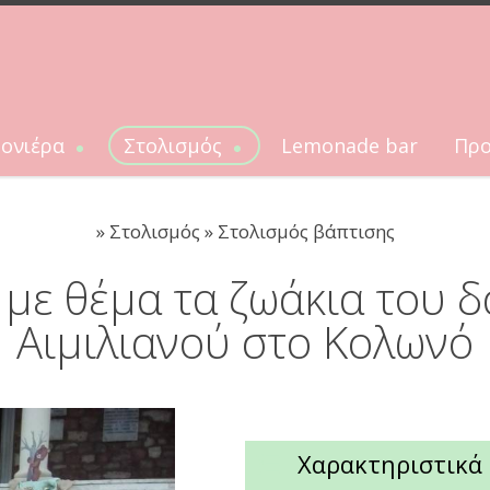
ονιέρα
Στολισμός
Lemonade bar
Προ
Στολισμός
Προσκλητ
έρες γάμου
Στολισμός γάμου
Προσκλ
»
Στολισμός » Στολισμός βάπτισης
ρες βάπτισης
Στολισμός βάπτισης
Προσ
ες σαπουνάκια
ΣΤΟΛΙΣΜΟΣ ΚΟΛΥΜΠΗΘΡΑΣ
με θέμα τα ζωάκια του δ
ΚΟΡΙΤΣΙ
Αιμιλιανού στο Κολωνό
Χαρακτηριστικά