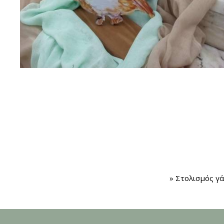
» Στολισμός γ