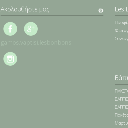
Ακολουθήστε μας
Les 
Προφί
Φωτογ
Συνερ
gamos.vaptisi.lesbonbons
Βάπ
ΠΑΚΕΤΟ
ΒΑΠΤΙΣ
ΒΑΠΤΙΣ
Πακέτο
Μαρτυ