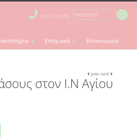
210 2313370
σκλητήρια
Εποχιακά
Επικοινωνία
ήρια
Εποχιακά
ητήρια βάπτισης
Πασχαλινές λαμπάδες
κλητήρια γάμου
prev
next
άσους στον Ι.Ν Αγίου